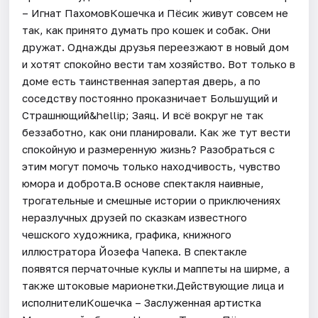
– Игнат ПахомовКошечка и Пёсик живут совсем не
так, как принято думать про кошек и собак. Они
дружат. Однажды друзья переезжают в новый дом
и хотят спокойно вести там хозяйство. Вот только в
доме есть таинственная запертая дверь, а по
соседству постоянно проказничает Большущий и
Страшнющий&hellip; Заяц. И всё вокруг не так
беззаботно, как они планировали. Как же тут вести
спокойную и размеренную жизнь? Разобраться с
этим могут помочь только находчивость, чувство
юмора и доброта.В основе спектакля наивные,
трогательные и смешные истории о приключениях
неразлучных друзей по сказкам известного
чешского художника, графика, книжного
иллюстратора Йозефа Чапека. В спектакле
появятся перчаточные куклы и маппеты на ширме, а
также штоковые марионетки.Действующие лица и
исполнителиКошечка – Заслуженная артистка