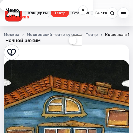
Меню
×
Концерты
Театр
Стендап
Выставки
Квест
Москва
Концерты
Москва
Московский театр кукол
Театр
Кошечка и П
Ночной режим
☀
☾
Театр
Стендап
Выставки
Квесты
Экскурсии
Спорт
События