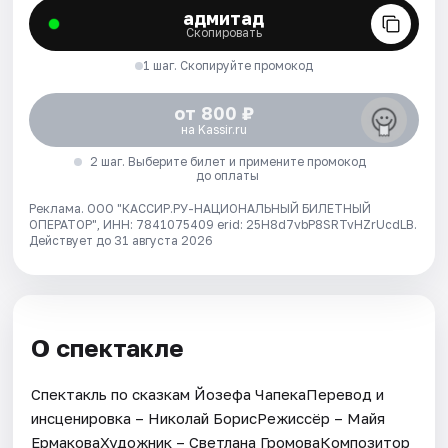
адмитад
Скопировать
1 шаг. Скопируйте промокод
от 800 ₽
на Kassir.ru
2 шаг. Выберите билет и примените промокод
до оплаты
Реклама. ООО "КАССИР.РУ-НАЦИОНАЛЬНЫЙ БИЛЕТНЫЙ
ОПЕРАТОР", ИНН: 7841075409 erid: 25H8d7vbP8SRTvHZrUcdLB.
Действует до 31 августа 2026
О спектакле
Спектакль по сказкам Йозефа ЧапекаПеревод и
инсценировка – Николай БорисРежиссёр – Майя
ЕрмаковаХудожник – Светлана ГромоваКомпозитор