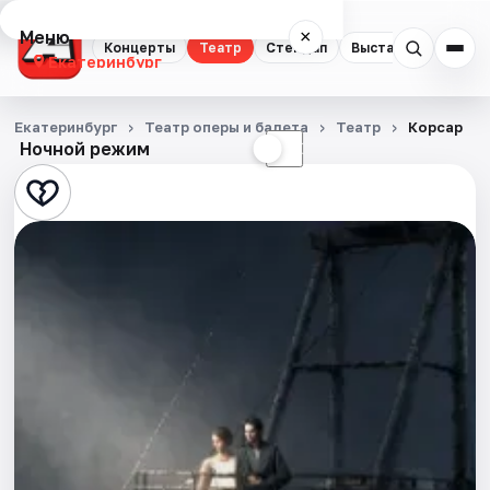
Меню
×
Концерты
Театр
Стендап
Выставки
Квест
Екатеринбург
Концерты
Екатеринбург
Театр оперы и балета
Театр
Корсар
Ночной режим
☀
☾
Театр
Стендап
Выставки
Квесты
Экскурсии
Спорт
События