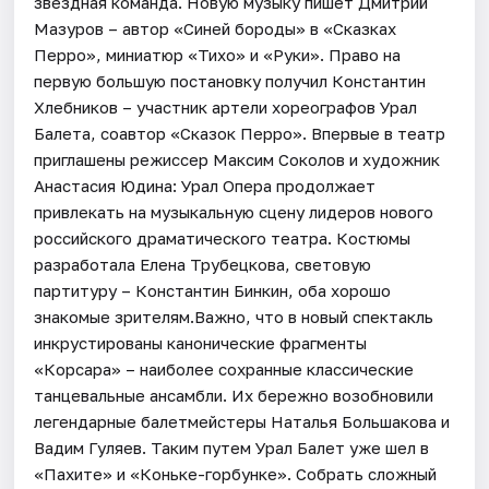
звездная команда. Новую музыку пишет Дмитрий
Мазуров – автор «Синей бороды» в «Сказках
Перро», миниатюр «Тихо» и «Руки». Право на
первую большую постановку получил Константин
Хлебников – участник артели хореографов Урал
Балета, соавтор «Сказок Перро». Впервые в театр
приглашены режиссер Максим Соколов и художник
Анастасия Юдина: Урал Опера продолжает
привлекать на музыкальную сцену лидеров нового
российского драматического театра. Костюмы
разработала Елена Трубецкова, световую
партитуру – Константин Бинкин, оба хорошо
знакомые зрителям.Важно, что в новый спектакль
инкрустированы канонические фрагменты
«Корсара» – наиболее сохранные классические
танцевальные ансамбли. Их бережно возобновили
легендарные балетмейстеры Наталья Большакова и
Вадим Гуляев. Таким путем Урал Балет уже шел в
«Пахите» и «Коньке-горбунке». Собрать сложный