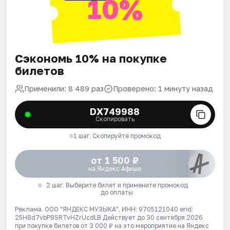
10%
Сэкономь 10% на покупке
билетов
Применили: 8 489 раз
Проверено: 1 минуту назад
DX749988
Скопировать
1 шаг. Скопируйте промокод
от 1 500 ₽
на Яндекс Афише
2 шаг. Выберите билет и примените промокод
до оплаты
Реклама. ООО "ЯНДЕКС МУЗЫКА", ИНН: 9705121040 erid:
25H8d7vbP8SRTvHZrUcdLB
Действует до 30 сентября 2026
при покупке билетов от 3 000 ₽ на это мероприятие на Яндекс