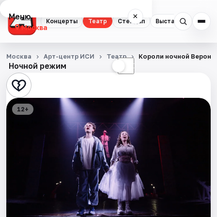
Меню
×
Концерты
Театр
Стендап
Выставки
Квест
Москва
Концерты
Москва
Арт-центр ИСИ
Театр
Короли ночной Вероны
Ночной режим
☀
☾
Театр
Стендап
12+
Выставки
Квесты
Экскурсии
Спорт
События