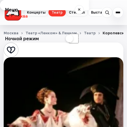
Меню
×
Концерты
Театр
Стендап
Выставки
Квест
Москва
Концерты
Москва
Театр «Ленком» & Ленком
Театр
Королевски
Ночной режим
☀
☾
Театр
Стендап
Выставки
Квесты
Экскурсии
Спорт
События