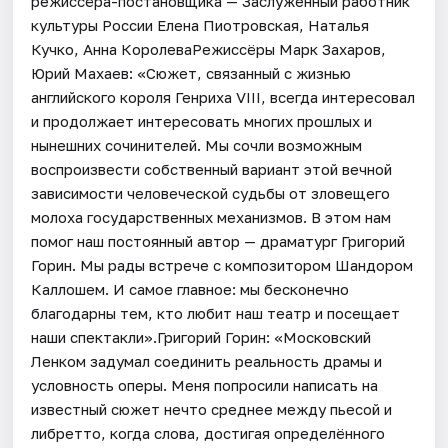
режиссёра-постановщика — Заслуженный работник
культуры России Елена Пиотровская, Наталья
Кучко, Анна КоролеваРежиссёры Марк Захаров,
Юрий Махаев: «Сюжет, связанный с жизнью
английского короля Генриха VIII, всегда интересовал
и продолжает интересовать многих прошлых и
нынешних сочинителей. Мы сочли возможным
воспроизвести собственный вариант этой вечной
зависимости человеческой судьбы от зловещего
молоха государственных механизмов. В этом нам
помог наш постоянный автор — драматург Григорий
Горин. Мы рады встрече с композитором Шандором
Каллошем. И самое главное: мы бесконечно
благодарны тем, кто любит наш театр и посещает
наши спектакли».Григорий Горин: «Московский
Ленком задумал соединить реальность драмы и
условность оперы. Меня попросили написать на
известный сюжет нечто среднее между пьесой и
либретто, когда слова, достигая определённого