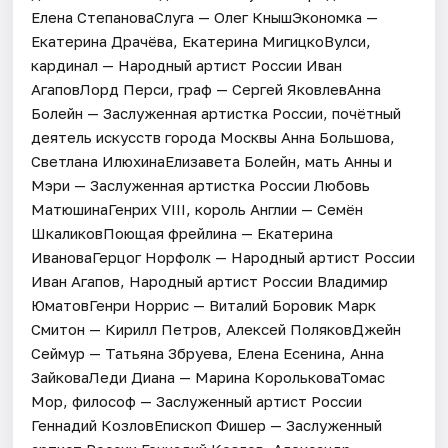
Елена СтепановаСлуга — Олег КнышЭкономка —
Екатерина Драчёва, Екатерина МигицкоВулси,
кардинал — Народный артист России Иван
АгаповЛорд Перси, граф — Сергей ЯковлевАнна
Болейн — Заслуженная артистка России, почётный
деятель искусств города Москвы Анна Большова,
Светлана ИлюхинаЕлизавета Болейн, мать Анны и
Мэри — Заслуженная артистка России Любовь
МатюшинаГенрих VIII, король Англии — Семён
ШкаликовПоющая фрейлина — Екатерина
ИвановаГерцог Норфолк — Народный артист России
Иван Агапов, Народный артист России Владимир
ЮматовГенри Норрис — Виталий Боровик Марк
Смитон — Кирилл Петров, Алексей ПоляковДжейн
Сеймур — Татьяна Збруева, Елена Есенина, Анна
ЗайковаЛеди Диана — Марина КорольковаТомас
Мор, философ — Заслуженный артист России
Геннадий КозловЕпископ Фишер — Заслуженный