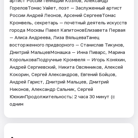
артист России Геннадий Козлов, Александр
ГореловТомас Уайет, поэт — Заслуженный артист
России Андрей Леонов, Арсений СергеевТомас
Кромвель, секретарь — почётный деятель искусств
города Москвы Павел КапитоновЕлизавета Первая
— Алиса Андреева, Лиза ВяльцеваТанец
восторженного придворного — Станислав Тикунов,
Дмитрий МальцевМонашка — Инна Пиварс, Марина
КорольковаПодручные Кромвеля — Игорь Коняхин,
Андрей Сергиевский, Никита Овсянников, Алексей
Кокорин, Сергей Александров, Евгений Бойцов,
Андрей Гарист, Дмитрий Мальцев, Дмитрий
Никонов, Александр Сальник, Сергей
ЮюкинПродолжительность: 2 часа 30 минут (с
одним