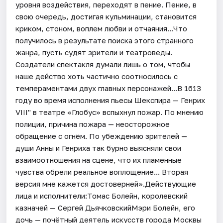
уровня воздействия, переходят в пение. Пение, в
свою очередь, достигая кульминации, становится
криком, стоном, воплем любви и отчаяния...Что
получилось в результате поиска этого странного
жанра, пусть судят зрители и театроведы.
Создатели спектакля думали лишь о том, чтобы
наше действо хоть частично соотносилось с
темпераментами двух главных персонажей...В 1б13
году во время исполнения пьесы Шекспира — Генрих
VIII" в театре «Глобус» вспыхнул пожар. По мнению
полиции, причина пожара — неосторожное
обращение с огнём. По убеждению зрителей —
души Анны и Генриха так бурно выясняли свои
взаимоотношения на сцене, что их пламенные
чувства обрели реальное воплощение... Вторая
версия мне кажется достоверней».Действующие
лица и исполнители:Томас Болейн, королевский
казначей — Сергей ДьячковскийМэри Болейн, его
дочь — почётный деятель искусств города Москвы