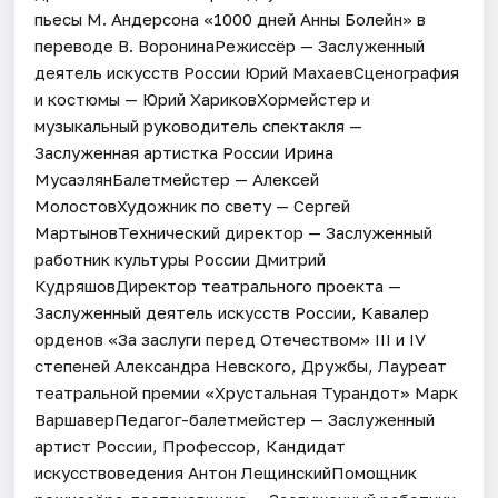
пьесы М. Андерсона «1000 дней Анны Болейн» в
переводе В. ВоронинаРежиссёр — Заслуженный
деятель искусств России Юрий МахаевСценография
и костюмы — Юрий ХариковХормейстер и
музыкальный руководитель спектакля —
Заслуженная артистка России Ирина
МусаэлянБалетмейстер — Алексей
МолостовХудожник по свету — Сергей
МартыновТехнический директор — Заслуженный
работник культуры России Дмитрий
КудряшовДиректор театрального проекта —
Заслуженный деятель искусств России, Кавалер
орденов «За заслуги перед Отечеством» III и IV
степеней Александра Невского, Дружбы, Лауреат
театральной премии «Хрустальная Турандот» Марк
ВаршаверПедагог-балетмейстер — Заслуженный
артист России, Профессор, Кандидат
искусствоведения Антон ЛещинскийПомощник