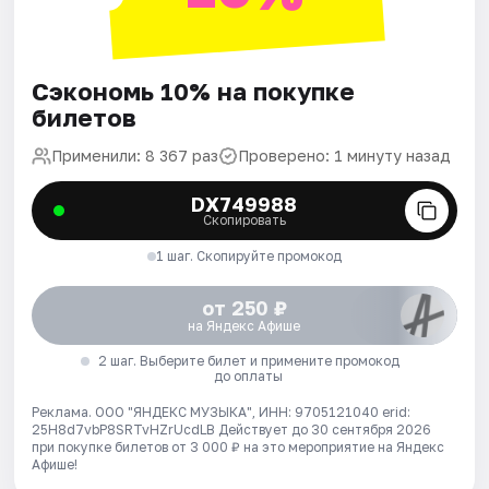
Сэкономь 10% на покупке
билетов
Применили: 8 367 раз
Проверено: 1 минуту назад
DX749988
Скопировать
1 шаг. Скопируйте промокод
от 250 ₽
на Яндекс Афише
2 шаг. Выберите билет и примените промокод
до оплаты
Реклама. ООО "ЯНДЕКС МУЗЫКА", ИНН: 9705121040 erid:
25H8d7vbP8SRTvHZrUcdLB
Действует до 30 сентября 2026
при покупке билетов от 3 000 ₽ на это мероприятие на Яндекс
Афише!