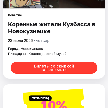
Города
Площадки
Событие
Коренные жители Кузбасса в
Артисты
Новокузнецке
Рейтинги
23 июля 2026
• четверг
Город:
Новокузнецк
Площадка:
Краеведческий музей
Билеты со скидкой
на Яндекс Афише
ПРОМОКОД
10%