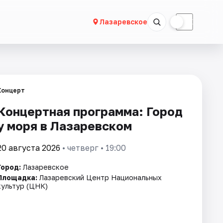
☀
☾
Лазаревское
Концерт
Концертная программа: Город
у моря в Лазаревском
20 августа 2026
• четверг • 19:00
Город:
Лазаревское
Площадка:
Лазаревский Центр Национальных
культур (ЦНК)