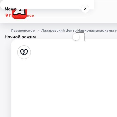
Меню
×
Лазаревское
Концерты
Лазаревское
Лазаревский Центр Национальных культу
Ночной режим
☀
☾
Театр
События
Города
Площадки
Артисты
Рейтинги