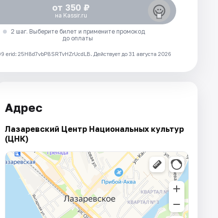
от 350 ₽
на Kassir.ru
2 шаг. Выберите билет и примените промокод
до оплаты
 erid: 25H8d7vbP8SRTvHZrUcdLB.
Действует до 31 августа 2026
Адрес
Лазаревский Центр Национальных культур
(ЦНК)