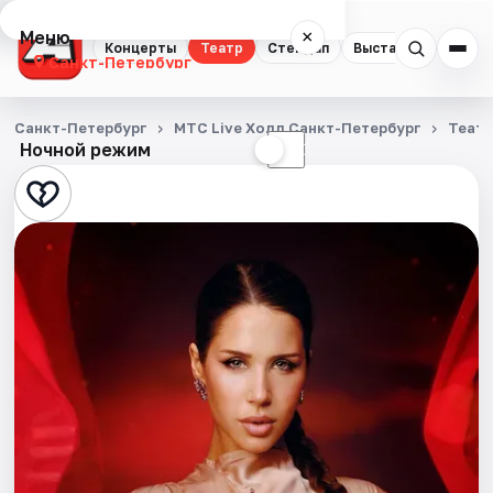
Меню
×
Концерты
Театр
Стендап
Выставки
Квест
Санкт-Петербург
Концерты
Санкт-Петербург
МТС Live Холл Санкт-Петербург
Теат
Ночной режим
☀
☾
Театр
Стендап
Выставки
Квесты
Экскурсии
Спорт
События