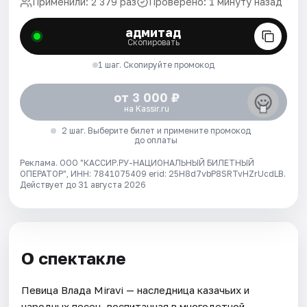
Применили: 2 379 раз
Проверено: 1 минуту назад
адмитад
Скопировать
1 шаг. Скопируйте промокод
от 3 000 ₽
на Kassir.ru
2 шаг. Выберите билет и примените промокод
до оплаты
Реклама. ООО "КАССИР.РУ-НАЦИОНАЛЬНЫЙ БИЛЕТНЫЙ
ОПЕРАТОР", ИНН: 7841075409 erid: 25H8d7vbP8SRTvHZrUcdLB.
Действует до 31 августа 2026
О спектакле
Певица Влада Miravi — наследница казачьих и
народных песен, воспитанная в многодетной