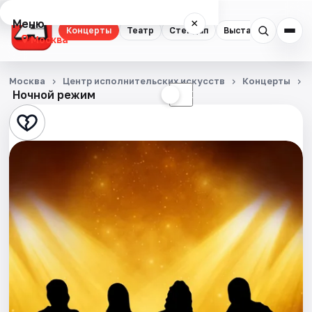
Меню
×
Концерты
Театр
Стендап
Выставки
Квест
Москва
Концерты
Москва
Центр исполнительских искусств
Концерты
Ночной режим
☀
☾
Театр
Стендап
Выставки
Квесты
Экскурсии
Спорт
События