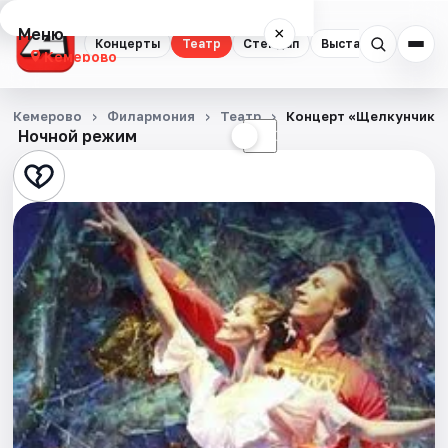
Меню
×
Концерты
Театр
Стендап
Выставки
Квест
Кемерово
Концерты
Кемерово
Филармония
Театр
Концерт «Щелкунчик» 
Ночной режим
☀
☾
Театр
Стендап
Выставки
Квесты
Экскурсии
События