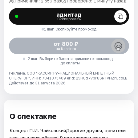
Применили: 2 559 раз
Проверено: 1 минуту назад
адмитад
Скопировать
1 шаг. Скопируйте промокод
от 800 ₽
на Kassir.ru
2 шаг. Выберите билет и примените промокод
до оплаты
Реклама. ООО "КАССИР.РУ-НАЦИОНАЛЬНЫЙ БИЛЕТНЫЙ
ОПЕРАТОР", ИНН: 7841075409 erid: 25H8d7vbP8SRTvHZrUcdLB.
Действует до 31 августа 2026
О спектакле
КонцертП.И. ЧайковскийДорогие друзья, ценители
музыки и волшебства! В преддверии зимних