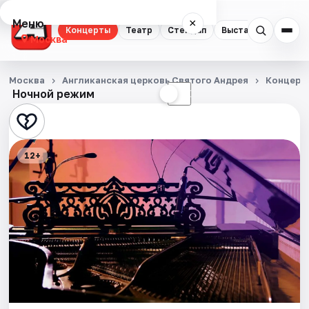
Меню
×
Концерты
Театр
Стендап
Выставки
Квест
Москва
Концерты
Москва
Англиканская церковь Святого Андрея
Концерт
Ночной режим
☀
☾
Театр
Стендап
12+
Выставки
Квесты
Экскурсии
Спорт
События