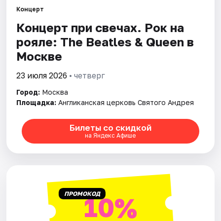
Концерт
Концерт при свечах. Рок на
Города
рояле: The Beatles & Queen в
Площадки
Москве
Артисты
23 июля 2026
• четверг
Город:
Москва
Рейтинги
Площадка:
Англиканская церковь Святого Андрея
Билеты со скидкой
на Яндекс Афише
ПРОМОКОД
10%