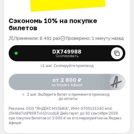
Сэкономь 10% на покупке
билетов
Применили: 8 491 раз
Проверено: 1 минуту назад
DX749988
Скопировать
1 шаг. Скопируйте промокод
от 2 800 ₽
на Яндекс Афише
2 шаг. Выберите билет и примените промокод
до оплаты
Реклама. ООО "ЯНДЕКС МУЗЫКА", ИНН: 9705121040 erid:
25H8d7vbP8SRTvHZrUcdLB
Действует до 30 сентября 2026
при покупке билетов от 3 000 ₽ на это мероприятие на Яндекс
Афише!