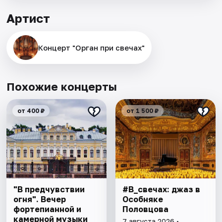
Артист
Концерт "Орган при свечах"
Похожие концерты
от 400 ₽
от 1 500 ₽
"В предчувствии
#В_свечах: джаз в
огня". Вечер
Особняке
фортепианной и
Половцова
камерной музыки
7 августа 2026 •