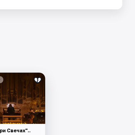
₽
ри Свечах"..