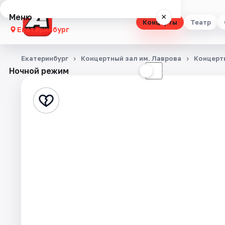
Меню
×
Концерты
Театр
Екатеринбург
Концерты
Екатеринбург
Концертный зал им. Лаврова
Концерт
Ночной режим
☀
☾
Театр
Стендап
Выставки
Квесты
Экскурсии
Спорт
События