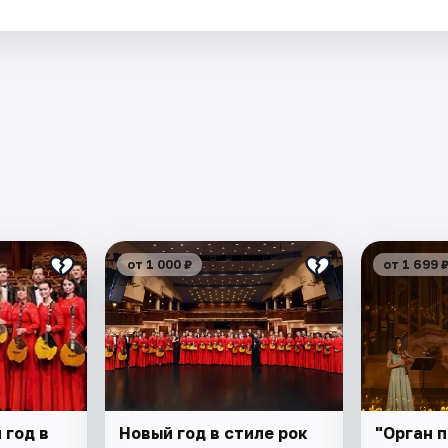
.
от 1 000 ₽
от 1 699 
 год в
Новый год в стиле рок
"Орган п