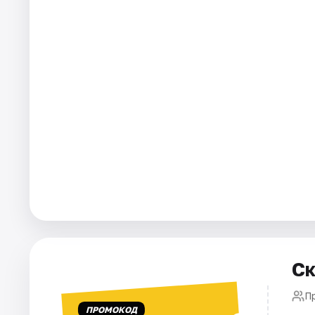
Города
Площадки
Артисты
Рейтинги
Ск
П
ПРОМОКОД