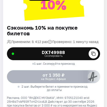
10%
Сэкономь 10% на покупке
билетов
Применили: 8 412 раз
Проверено: 1 минуту назад
DX749988
Скопировать
1 шаг. Скопируйте промокод
от 1 350 ₽
на Яндекс Афише
2 шаг. Выберите билет и примените промокод
до оплаты
Реклама. ООО "ЯНДЕКС МУЗЫКА", ИНН: 9705121040 erid:
25H8d7vbP8SRTvHZrUcdLB
Действует до 30 сентября 2026
при покупке билетов от 3 000 ₽ на это мероприятие на Яндекс