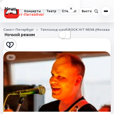
Меню
×
Концерты
Театр
Стендап
Выставки
Квест
Санкт-Петербург
Концерты
Санкт-Петербург
Теплоход-клуб ROCK HIT NEVA (Москва 1
Ночной режим
☀
☾
Театр
Стендап
0+
Выставки
Квесты
Экскурсии
Спорт
События