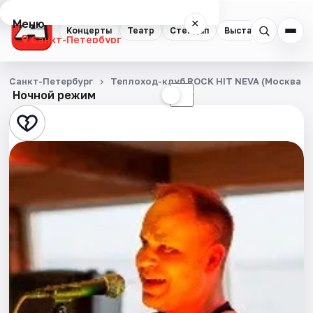
Меню
×
Концерты
Театр
Стендап
Выставки
Квест
Санкт-Петербург
Концерты
Санкт-Петербург
Теплоход-клуб ROCK HIT NEVA (Москва 1
Ночной режим
☀
☾
Театр
Стендап
Выставки
Квесты
Экскурсии
Спорт
События