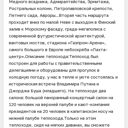
Медного всадника, Адмиралтейства, Эрмитажа,
Ростральных колонн, Петропавловской крепости,
Летнего сада, Авроры...Вторая часть маршрута
проходит вниз по малой Неве с выходом в Финский
залив к Морскому фасаду, града-мегаполиса с
современной футуристической архитектурой,
вантовых мостов, стадиона «Газпром-Арена»,
самого большого в Европе небоскрёба «Лахта-
центр».Описание теплохода:Теплоход был
построен для работы с правительственными
делегациями и оборудованы для прогулок в
холодную погоду, у нас в тепле и уюте состоялась и
историческая встреча Владимира Путина и
Джорджа Буша (младшего). На теплоходе два
салона: большой панорамный концертный салон на
120 человек на верхней палубе и кают-компания
президентов на 20 человек в капитанском носу на
нижней палубе теплохода.Только на этом
теплоходе, сидя на мягких диванах, вы сможете