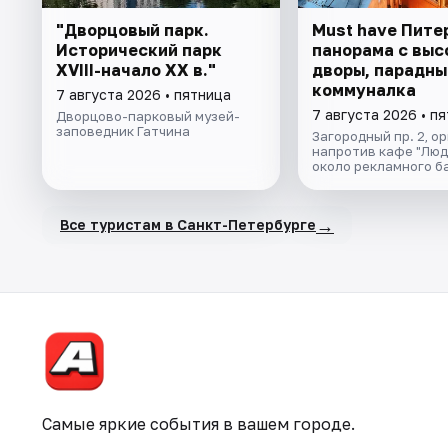
"Дворцовый парк.
Must have Пите
Исторический парк
панорама с выс
XVIII-начало XX в."
дворы, парадны
коммуналка
7 августа 2026 • пятница
7 августа 2026 • п
Дворцово-парковый музей-
заповедник Гатчина
Загородный пр. 2, о
напротив кафе "Люд
около рекламного б
→
Все туристам в Санкт-Петербурге
Самые яркие события в вашем городе.