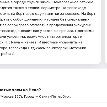
венные в городе ходили зимой. Немаловажное отличие
аходятся также в тёплом периметре.На теплоходе
осить на борт свою еду и напитки запрещено. На борт
брать с собой домашних питомцев без специальных
т за собой право отказать в продолжении экскурсии
теплоход высадит вас у этого же причала. Программа
ными условиями, возможностями организатора и
ck Hit Neva — качает! Известные музыканты на
аторе теплохода.Отдыхаем по-питерски!Источник
 рейса 2
лотые часы на Неве?
(Москва 177)
. Город — Санкт-Петербург.