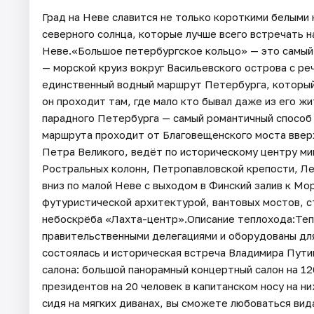
Град на Неве славится не только короткими белыми 
северного солнца, которые лучше всего встречать н
Неве.«Большое петербургское кольцо» — это самый
— морской круиз вокруг Васильевского острова с ре
единственный водный маршрут Петербурга, который 
он проходит там, где мало кто бывал даже из его жи
парадного Петербурга — самый романтичный способ
маршрута проходит от Благовещенского моста вверх
Петра Великого, ведёт по историческому центру м
Ростральных колонн, Петропавловской крепости, Ле
вниз по малой Неве с выходом в Финский залив к Мо
футуристической архитектурой, вантовых мостов, с
небоскрёба «Лахта-центр».Описание теплохода:Теп
правительственными делегациями и оборудованы для 
состоялась и историческая встреча Владимира Пути
салона: большой панорамный концертный салон на 12
президентов на 20 человек в капитанском носу на н
сидя на мягких диванах, вы сможете любоваться вид