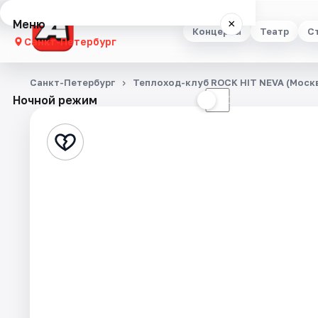
Меню
×
Концерты
Театр
С
Санкт-Петербург
Концерты
Санкт-Петербург
Теплоход-клуб ROCK HIT NEVA (Москв
Ночной режим
☀
☾
Театр
Стендап
Выставки
Квесты
Экскурсии
Спорт
События