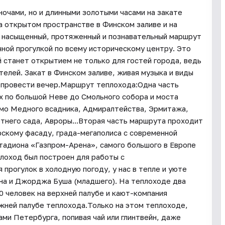
ночами, но и длинными золотыми часами на закате
а открытом пространстве в Финском заливе и на
 насыщенный, протяженный и познавательный маршрут
чной прогулкой по всему историческому центру. Это
станет открытием не только для гостей города, ведь
телей. Закат в Финском заливе, живая музыка и виды
 провести вечер.Маршрут теплохода:Одна часть
 по большой Неве до Смольного собора и моста
имо Медного всадника, Адмиралтейства, Эрмитажа,
тнего сада, Авроры...Вторая часть маршрута проходит
рскому фасаду, града-мегаполиса с современной
тадиона «Газпром-Арена», самого большого в Европе
лоход был построен для работы с
прогулок в холодную погоду, у нас в тепле и уюте
на и Джорджа Буша (младшего). На теплоходе два
0 человек на верхней палубе и кают-компания
ижней палубе теплохода.Только на этом теплоходе,
ами Петербурга, попивая чай или глинтвейн, даже