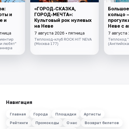
ра:
«ГОРОД-СКАЗКА,
Большое
оты и
ГОРОД-МЕЧТА»:
кольцо 
е и
Культовый рок нулевых
прогулка
на Неве
Неве с 
экскурс
ятница
7 августа 2026 • пятница
7 августа 
музыкой
риентир
Теплоход-клуб ROCK HIT NEVA
Теплоход "
салоне 
и любят"
(Москва 177)
(Английск
аннера
Навигация
Главная
Города
Площадки
Артисты
Рейтинги
Промокоды
О нас
Возврат билетов