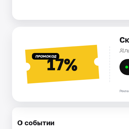
Города
Площадки
Ск
Артисты
П
Рейтинги
ПРОМОКОД
17%
Рекла
О событии