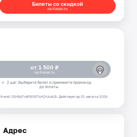
Билеты со скидкой
на Kassir.ru
от 1 500 ₽
на Kassir.ru
2 шаг. Выберите билет и примените промокод
до оплаты
 erid: 25H8d7vbP8SRTvHZrUcdLB.
Действует до 31 августа 2026
Адрес