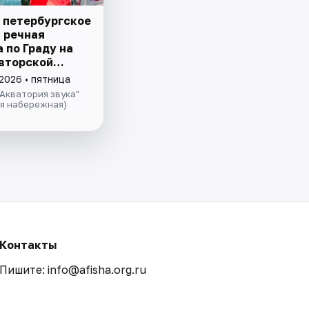
 петербургское
– речная
 пo Граду на
авторской
ией и живой
2026 • пятница
 в тёплом
Акватория звука"
теплохода
ая набережная)
Контакты
Пишите: info@afisha.org.ru