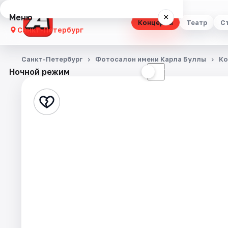
Меню
×
Концерты
Театр
С
Санкт-Петербург
Концерты
Санкт-Петербург
Фотосалон имени Карла Буллы
Ко
Ночной режим
☀
☾
Театр
Стендап
Выставки
Квесты
Экскурсии
Спорт
События