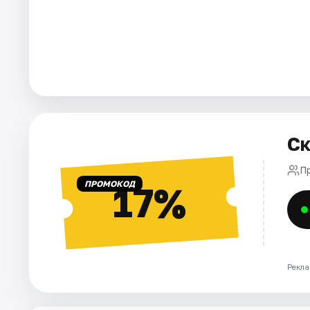
Города
Площадки
Артисты
Рейтинги
Ск
П
ПРОМОКОД
17%
Рекла