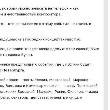
, который можно записать на телефон – как
м и чувственностью композитора.
о — кто сопричастен к этому событию, находясь в
нодушных на этих редких концертах маэстро.
от, но более 100 лет назад здесь (в этом салоне) были
еты салона Буллы.
минка предстоящего события, где у публики будет
о Петербурга.
вой образ: — поэты Есенин, Маяковский, Маршак; —
исы Вяльцева и Комиссаржевская; — певцы Печковский
 художники Бродский, Малевич, Репин, Филонов; — жена
ералы, сенаторы, депутаты, именитые купцы и