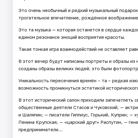
Это очень необычный и редкий музыкальный подарок
трогательное впечатление, рождённое воображение
Это та музыка — которая останется в сердце каждог
едином резонансе эмоций восприятия красоты.
Такая тонкая игра взаимодействий не оставляет рав
В этот вечер будут написаны портреты и образы из н
созданы образы великих людей; это были фотопортр
Уникальность пересечения времён – та – редкая изю
возможность проникнуться эстетикой историческог
В этот исторический салон приходили запечатлеть с
общественные деятели Стасов и Чуковский; — актр
и Шаляпин; — писатели Гиппиус, Горький, Куприн; —
Ленина Крупская, — «царский друг» Распутин, — ген
предприниматели…