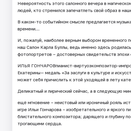
Невероятность этого салонного вечера в магическо
людей, кто стремился запечатлеть свой образ в наше
В каком-то событийном смысле предлагается музыка
времени…
И, пожалуй, наиболее верным выбором временного п
наш Салон Карла Буллы, ведь именно здесь родилась
фотопортретов – достоверных свидетельств эпохи 
ИЛЬЯ ГОНЧАРОВпианист-виртуозкомпозитор-импров
Екатерины— медаль «За заслуги в культуре и искус
может себя причислить к этой уходящей в лету кате
Деликатный и лирический сейчас, а в следующую ми
ещё мгновение – неистовый или ироничный рояль ист
игре Ильи Гончарова – изобретательного и яркого п
блистательного композитора; дарящего и глубину по
трогающими сердца.