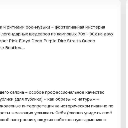
и и ритмами рок-музыки – фортепианная мистерия
 легендарных шедевров из ламповых 70х - 90х на двух
е: Pink Floyd Deep Purple Dire Straits Queen
The Beatles…
шего салона – особое профессиональное качество
блики (для публики) – как образы «с натуры» –
иколепные интерпретации на историческом пианино по
треты желающих услышать Себя (словно увидеть своё
 своё настроение, ощутив собственную гармонию с