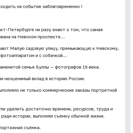
иходить на событие заблаговременно !
-Петербурге ни разу знают о том, что самая
ована на Невском проспекте…
знают Малую садовую улицу, премыкающую к Невскому,
с фотоаппаратом и с собачкой…
наменитой семье Буллы — фотографов 19 века.
ли неоценимый вклад в историю России.
ыполняло не только коммерческие заказы портретной
гли уделить достаточно времени, ресурсов, труда и
 ради истории, выполняя съёмку обычной жизни.
портажная съёмка.