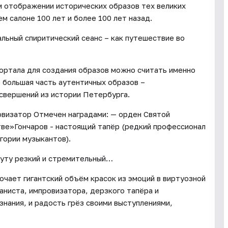
м отображении исторических образов тех великих
м салоне 100 лет и более 100 лет назад.
льный спиритический сеанс – как путешествие во
ортала для создания образов можно считать именно
 большая часть аутентичных образов –
свершений из истории Петербурга.
изатор Отмечен наградами: — орден Святой
стве»Гончаров - настоящий тапёр (редкий профессионал
гории музыкантов).
нуту резкий и стремительный…
очает гигантский объём красок из эмоций в виртуозной
ианиста, импровизатора, дерзкого тапёра и
знания, и радость грёз своими выступлениями,