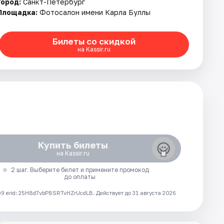
Город:
Санкт-Петербург
Площадка:
Фотосалон имени Карла Буллы
Билеты со скидкой
на Kassir.ru
Купить билеты
на Kassir.ru
2 шаг. Выберите билет и примените промокод
до оплаты
 erid: 25H8d7vbP8SRTvHZrUcdLB.
Действует до 31 августа 2026