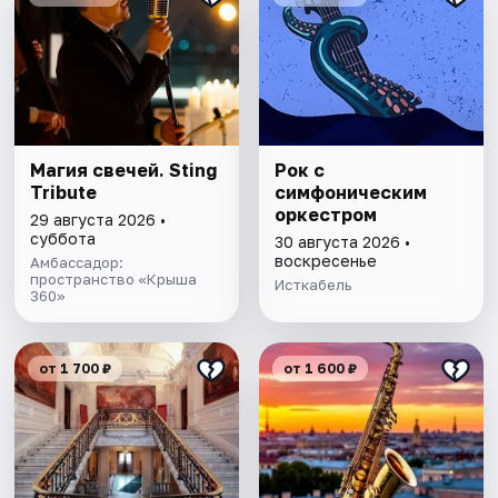
Магия свечей. Sting
Рок с
Tribute
симфоническим
оркестром
29 августа 2026 •
суббота
30 августа 2026 •
воскресенье
Амбассадор:
пространство «Крыша
Исткабель
360»
от 1 700 ₽
от 1 600 ₽