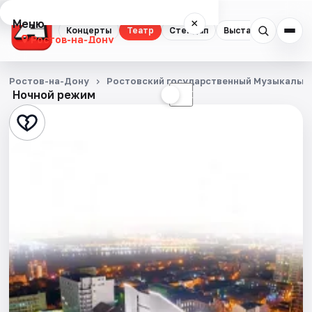
Меню
×
Концерты
Театр
Стендап
Выставки
Квест
Ростов-на-Дону
Концерты
Ростов-на-Дону
Ростовский государственный Музыкальны
Ночной режим
☀
☾
Театр
Стендап
Выставки
Квесты
Экскурсии
Спорт
События