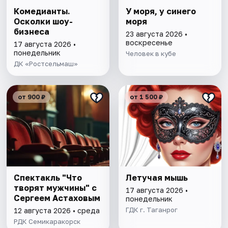
Комедианты.
У моря, у синего
Осколки шоу-
моря
бизнеса
23 августа 2026 •
воскресенье
17 августа 2026 •
понедельник
Человек в кубе
ДК «Ростсельмаш»
от 900 ₽
от 1 500 ₽
Спектакль "Что
Летучая мышь
творят мужчины" с
17 августа 2026 •
Сергеем Астаховым
понедельник
ГДК г. Таганрог
12 августа 2026 • среда
РДК Семикаракорск