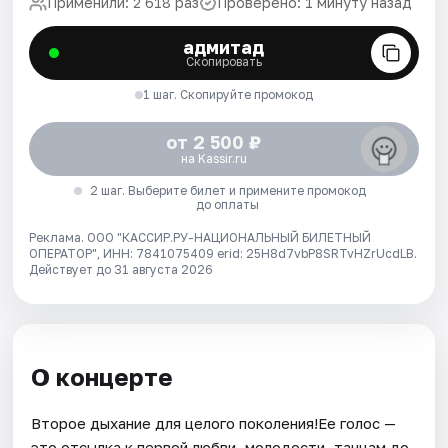
Применили: 2 618 раз
Проверено: 1 минуту назад
адмитад
Скопировать
1 шаг. Скопируйте промокод
от 2 500 ₽
на Kassir.ru
2 шаг. Выберите билет и примените промокод
до оплаты
Реклама. ООО "КАССИР.РУ-НАЦИОНАЛЬНЫЙ БИЛЕТНЫЙ
ОПЕРАТОР", ИНН: 7841075409 erid: 25H8d7vbP8SRTvHZrUcdLB.
Действует до 31 августа 2026
О концерте
Второе дыхание для целого поколения!Ее голос —
это отсылка к первой любви, молодости, танцам до