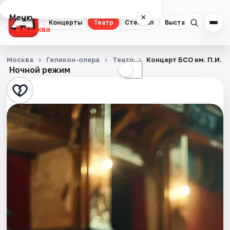
Меню
×
Концерты
Театр
Стендап
Выставки
Квест
Москва
Концерты
Москва
Геликон-опера
Театр
Концерт БСО им. П.И. 
Ночной режим
☀
☾
Театр
Стендап
Выставки
Квесты
Экскурсии
Спорт
События