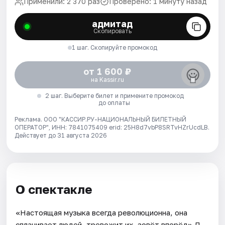
Применили: 2 370 раз
Проверено: 1 минуту назад
адмитад
Скопировать
1 шаг. Скопируйте промокод
от 1 600 ₽
на Kassir.ru
2 шаг. Выберите билет и примените промокод
до оплаты
Реклама. ООО "КАССИР.РУ-НАЦИОНАЛЬНЫЙ БИЛЕТНЫЙ
ОПЕРАТОР", ИНН: 7841075409 erid: 25H8d7vbP8SRTvHZrUcdLB.
Действует до 31 августа 2026
О спектакле
«Настоящая музыка всегда революционна, она
сплачивает людей, тревожит их, зовёт вперёд».Д.