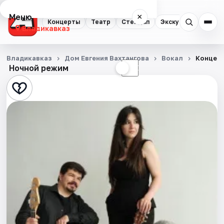
Меню
×
Концерты
Театр
Стендап
Экскурсии
Владикавказ
Концерты
Владикавказ
Дом Евгения Вахтангова
Вокал
Концерт
Ночной режим
☀
☾
Театр
Стендап
Экскурсии
События
Города
Площадки