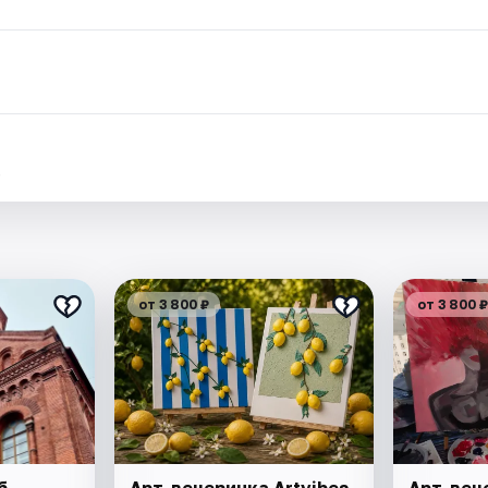
.
от 3 800 ₽
от 3 800 ₽
б
Арт-вечеринка Artvibes.
Арт-вече