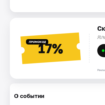
Города
Площадки
Ск
Артисты
П
ПРОМОКОД
17%
Рейтинги
Рекла
О событии