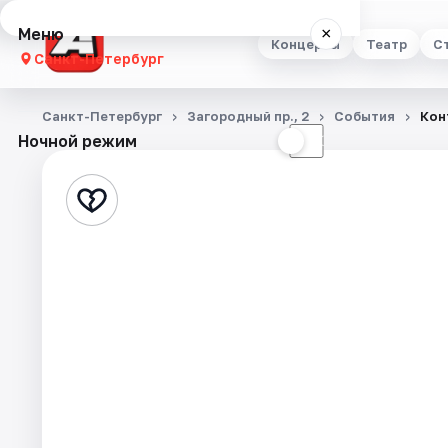
Меню
×
Концерты
Театр
С
Санкт-Петербург
Концерты
Санкт-Петербург
Загородный пр., 2
События
Кон
Ночной режим
☀
☾
Театр
Стендап
Выставки
Квесты
Экскурсии
Спорт
События