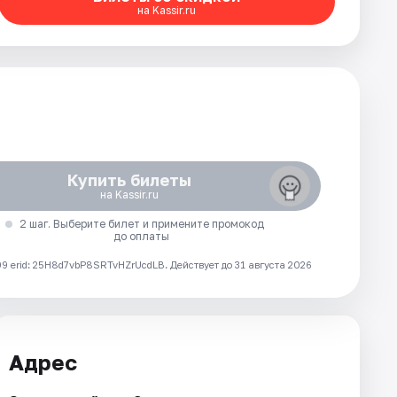
на Kassir.ru
Купить билеты
на Kassir.ru
2 шаг. Выберите билет и примените промокод
до оплаты
 erid: 25H8d7vbP8SRTvHZrUcdLB.
Действует до 31 августа 2026
Адрес