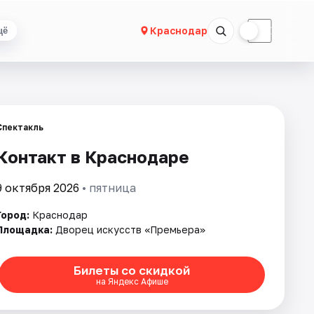
☀
☾
Краснодар
щё
Спектакль
Контакт в Краснодаре
9 октября 2026
• пятница
Город:
Краснодар
Площадка:
Дворец искусств «Премьера»
Билеты со скидкой
на Яндекс Афише