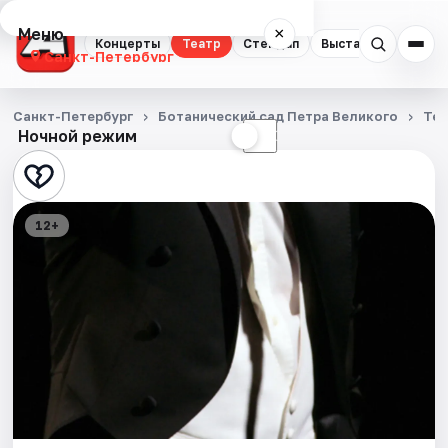
Меню
×
Концерты
Театр
Стендап
Выставки
Квест
Санкт-Петербург
Концерты
Санкт-Петербург
Ботанический сад Петра Великого
Те
Ночной режим
☀
☾
Театр
Стендап
12+
Выставки
Квесты
Экскурсии
Спорт
События