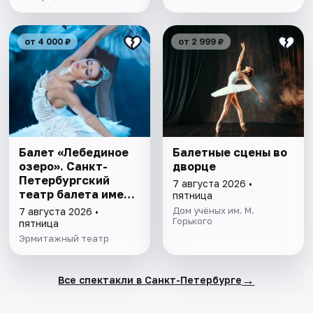
от 4 000 ₽
от 2 999 ₽
Балет «Лебединое
Балетные сцены во
озеро». Санкт-
дворце
Петербургский
7 августа 2026 •
театр балета имени
пятница
П.И. Чайковского
Дом учёных им. М.
7 августа 2026 •
Горького
пятница
Эрмитажный театр
→
Все спектакли в Санкт-Петербурге