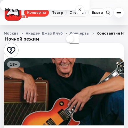
Меню
×
Концерты
Театр
Стендап
Выставки
Квест
Москва
Концерты
Москва
Академ Джаз Клуб
Концерты
Константин Ни
Ночной режим
☀
☾
Театр
Стендап
18+
Выставки
Квесты
Экскурсии
Спорт
События