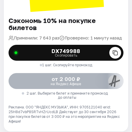
Сэкономь 10% на покупке
билетов
Применили: 7 643 раз
Проверено: 1 минуту назад
DX749988
Скопировать
1 шаг. Скопируйте промокод
от 2 000 ₽
на Яндекс Афише
2 шаг. Выберите билет и примените промокод
до оплаты
Реклама. ООО "ЯНДЕКС МУЗЫКА", ИНН: 9705121040 erid:
25H8d7vbP8SRTvHZrUcdLB
Действует до 30 сентября 2026
при покупке билетов от 3 000 ₽ на это мероприятие на Яндекс
Афише!