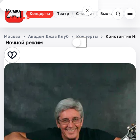
Меню
×
Концерты
Театр
Стендап
Выставки
Квест
Москва
Концерты
Москва
Академ Джаз Клуб
Концерты
Константин Ни
Ночной режим
☀
☾
Театр
Стендап
Выставки
Квесты
Экскурсии
Спорт
События