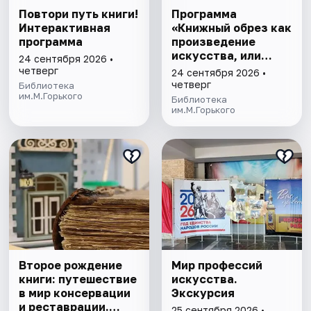
Повтори путь книги!
Программа
Интерактивная
«Книжный обрез как
программа
произведение
искусства, или
24 сентября 2026 •
Прикладная магия»
четверг
24 сентября 2026 •
четверг
Библиотека
им.М.Горького
Библиотека
им.М.Горького
Второе рождение
Мир профессий
книги: путешествие
искусства.
в мир консервации
Экскурсия
и реставрации.
25 сентября 2026 •