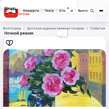
Меню
×
Концерты
Театр
Стендап
Выставки
Квест
Волгоград
Концерты
Волгоград
Детская художественная галерея
События
Ночной режим
☀
☾
Театр
Стендап
Выставки
Квесты
Экскурсии
Спорт
События