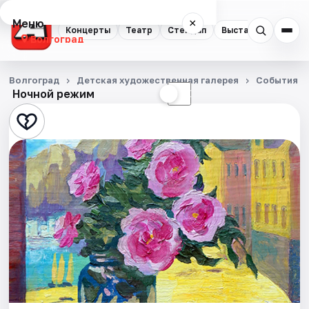
Меню
×
Концерты
Театр
Стендап
Выставки
Квест
Волгоград
Концерты
Волгоград
Детская художественная галерея
События
Ночной режим
☀
☾
Театр
Стендап
Выставки
Квесты
Экскурсии
Спорт
События