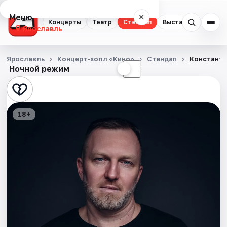
Меню
×
Концерты
Театр
Стендап
Выставки
Квест
Ярославль
Концерты
Ярославль
Концерт-холл «Кино»
Стендап
Константи
Ночной режим
☀
☾
Театр
Стендап
18+
Выставки
Квесты
Экскурсии
События