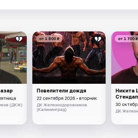
.
от 1 800 ₽
от 1 700 ₽
Базар
Повелители дождя
Никита 
Стендап
пятница
22 сентября 2026 • вторник
30 октябр
иков (ДКЖ)
ДК Железнодорожников
(Калининград)
ДК Железн