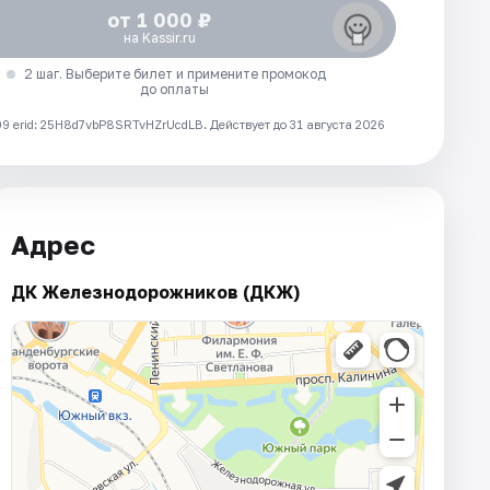
от 1 000 ₽
на Kassir.ru
2 шаг. Выберите билет и примените промокод
до оплаты
 erid: 25H8d7vbP8SRTvHZrUcdLB.
Действует до 31 августа 2026
Адрес
ДК Железнодорожников (ДКЖ)