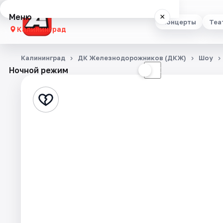
Меню
×
Концерты
Теа
Калининград
Концерты
Калининград
ДК Железнодорожников (ДКЖ)
Шоу
Ночной режим
☀
☾
Театр
Стендап
Выставки
Экскурсии
Спорт
События