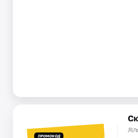
Города
Площадки
Артисты
Рейтинги
Ск
П
ПРОМОКОД