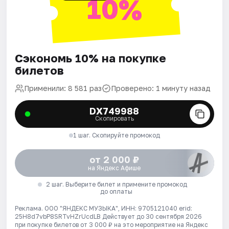
10%
Сэкономь 10% на покупке
билетов
Применили: 8 581 раз
Проверено: 1 минуту назад
DX749988
Скопировать
1 шаг. Скопируйте промокод
от 2 000 ₽
на Яндекс Афише
2 шаг. Выберите билет и примените промокод
до оплаты
Реклама. ООО "ЯНДЕКС МУЗЫКА", ИНН: 9705121040 erid:
25H8d7vbP8SRTvHZrUcdLB
Действует до 30 сентября 2026
при покупке билетов от 3 000 ₽ на это мероприятие на Яндекс