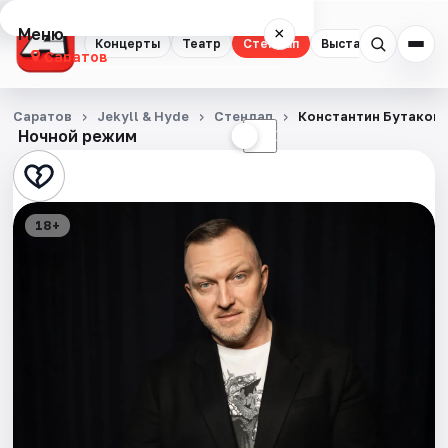
Меню
×
Концерты
Театр
Стендап
Выставки
Квест
Саратов
Концерты
Саратов
Jekyll & Hyde
Стендап
Константин Бутаков
Ночной режим
☀
☾
Театр
Стендап
18+
Выставки
Квесты
Экскурсии
События