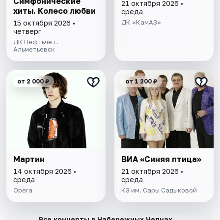
Симфонические
21 октября 2026 •
хиты. Колесо любви
среда
ДК «КамАЗ»
15 октября 2026 •
четверг
ДК Нефтьче г.
Альметьевск
от 2 000 ₽
от 1 200 ₽
Мартин
ВИА «Синяя птица»
14 октября 2026 •
21 октября 2026 •
среда
среда
Opera
КЗ им. Сары Садыковой
→
Все концерты в Набережных Челнах