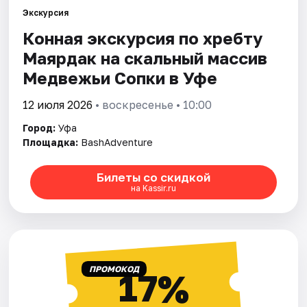
Города
Экскурсия
Конная экскурсия по хребту
Площадки
Маярдак на скальный массив
Артисты
Медвежьи Сопки в Уфе
Рейтинги
12 июля 2026
• воскресенье • 10:00
Город:
Уфа
Площадка:
BashAdventure
Билеты со скидкой
на Kassir.ru
ПРОМОКОД
17%