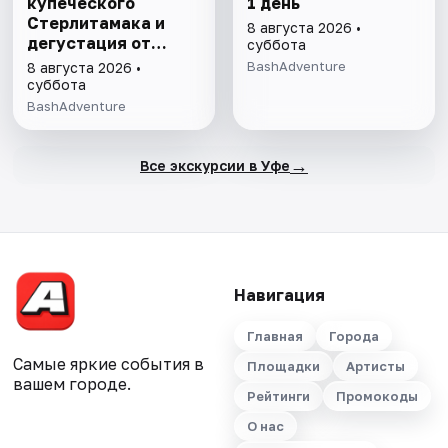
купеческого
1 день
Стерлитамака и
8 августа 2026 •
дегустация от
суббота
шоколатье
BashAdventure
8 августа 2026 •
суббота
BashAdventure
→
Все экскурсии в Уфе
Навигация
Главная
Города
Самые яркие события в
Площадки
Артисты
вашем городе.
Рейтинги
Промокоды
О нас