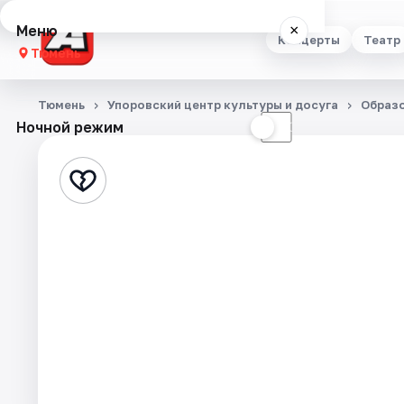
Меню
×
Концерты
Театр
Тюмень
Концерты
Тюмень
Упоровский центр культуры и досуга
Образ
Ночной режим
☀
☾
Театр
Стендап
Выставки
Квесты
Экскурсии
Спорт
События