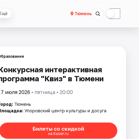
☀
☾
Тюмень
Ещё
Образование
Конкурсная интерактивная
программа "Квиз" в Тюмени
17 июля 2026
• пятница • 20:00
Город:
Тюмень
Площадка:
Упоровский центр культуры и досуга
Билеты со скидкой
на Kassir.ru