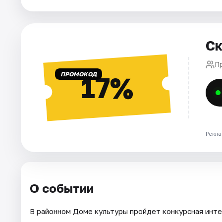
Города
Ск
Площадки
П
Артисты
ПРОМОКОД
17%
Рейтинги
Рекла
О событии
В районном Доме культуры пройдет конкурсная инт