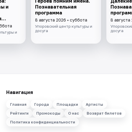
ра:
Героев помним имена.
Далекие
ы и
Познавательная
Познава
программа
програм
я
8 августа 2026 • суббота
8 августа
уббота
Упоровский центр культуры и
Упоровский
досуга
досуга
ультуры и
Навигация
Главная
Города
Площадки
Артисты
Рейтинги
Промокоды
О нас
Возврат билетов
Политика конфиденциальности