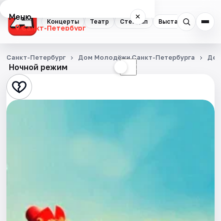
Меню
×
Концерты
Театр
Стендап
Выставки
Квест
Санкт-Петербург
Концерты
Санкт-Петербург
Дом Молодёжи Санкт-Петербурга
Дет
Ночной режим
☀
☾
Театр
Стендап
Выставки
Квесты
Экскурсии
Спорт
События