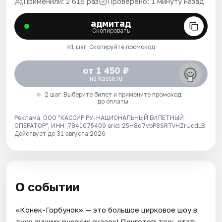
Применили: 2 616 раз
Проверено: 1 минуту назад
адмитад
Скопировать
1 шаг. Скопируйте промокод
от 1 450 ₽
на Kassir.ru
2 шаг. Выберите билет и примените промокод
до оплаты
Реклама. ООО "КАССИР.РУ-НАЦИОНАЛЬНЫЙ БИЛЕТНЫЙ
ОПЕРАТОР", ИНН: 7841075409 erid: 25H8d7vbP8SRTvHZrUcdLB.
Действует до 31 августа 2026
О событии
«Конёк-Горбунок» — это большое цирковое шоу в
духе лучших русских сказок! Приготовьтесь стать