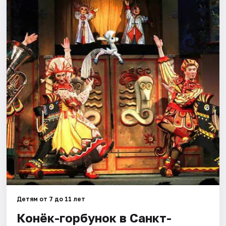
Города
Площадки
Артисты
Рейтинги
Детям от 7 до 11 лет
Конёк-горбунок в Санкт-