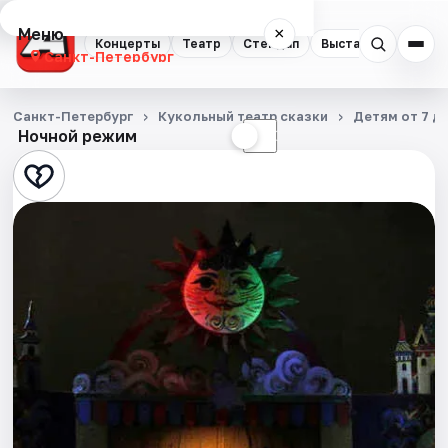
Меню
×
Концерты
Театр
Стендап
Выставки
Квест
Санкт-Петербург
Концерты
Санкт-Петербург
Кукольный театр сказки
Детям от 7 до
Ночной режим
☀
☾
Театр
Стендап
Выставки
Квесты
Экскурсии
Спорт
События