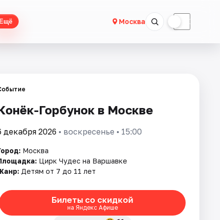
☀
☾
Москва
Ещё
Событие
Конёк-Горбунок в Москве
6 декабря 2026
• воскресенье • 15:00
Город:
Москва
Площадка:
Цирк Чудес на Варшавке
Жанр:
Детям от 7 до 11 лет
Билеты со скидкой
на Яндекс Афише