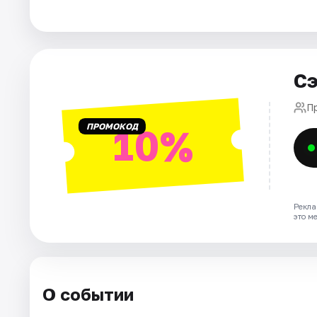
Города
Площадки
Сэ
Артисты
П
ПРОМОКОД
10%
Рейтинги
Рекла
это м
О событии