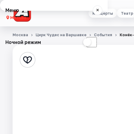
Меню
×
Концерты
Театр
Москва
Концерты
Москва
Цирк Чудес на Варшавке
События
Конёк
Ночной режим
☀
☾
Театр
Стендап
Выставки
Квесты
Экскурсии
Спорт
События