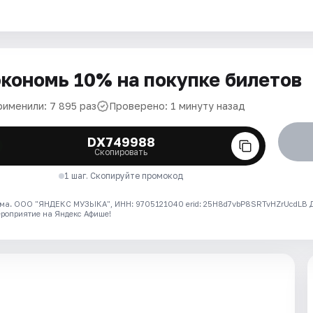
кономь 10% на покупке билетов
рименили: 7 895 раз
Проверено: 1 минуту назад
DX749988
Скопировать
1 шаг. Скопируйте промокод
ма. ООО "ЯНДЕКС МУЗЫКА", ИНН: 9705121040 erid: 25H8d7vbP8SRTvHZrUcdLB
ероприятие на Яндекс Афише!