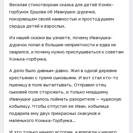
Веселая стихотворная сказка для детей Конёк-
горбунок Ершова об Иванушке-дурачке,
покоряющем своей наивностью и простодушием
сердца детей и взрослых.
Из нашей сказки вы узнаете, почему Иванушка-
дурачок попал в большие неприятности и едва не
сварился, и почему нужно прислушиваться к советам
Конька-горбунка.
А дело было давным-давно. Жил в одной деревне
крестьянин с тремя сыновьями. И вот стал кто-то
пшеницу в поле вытаптывать. Отправил отец
сыновей поле сторожить, и только младшему
Иванушке удалось поймать разорителя — чудесную
кобылицу. Чтобы отпустил ее Иван, кобылица
подарила ему двух прекрасных скакунов и
маленького Конька-Горбунка...
И это только начало истории, а впереди у нашего