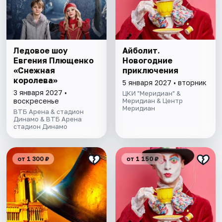
Ледовое шоу
Айболит.
Евгения Плющенко
Новогодние
«Снежная
приключения
королева»
5 января 2027 • вторник
3 января 2027 •
ЦКИ "Меридиан" &
воскресенье
Меридиан & Центр
Меридиан
ВТБ Арена & стадион
Динамо & ВТБ Арена
стадион Динамо
от 1 300 ₽
от 1 150 ₽