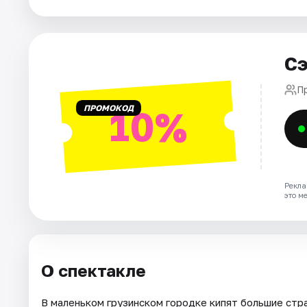
Города
Сэ
Площадки
П
Артисты
ПРОМОКОД
10%
Рейтинги
Рекла
это м
О спектакле
В маленьком грузинском городке кипят большие ст