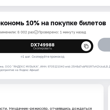
кономь 10% на покупке билетов
рименили: 8 002 раз
Проверено: 1 минуту назад
DX749988
Скопировать
1 шаг. Скопируйте промокод
ма. ООО "ЯНДЕКС МУЗЫКА", ИНН: 9705121040 erid: 25H8d7vbP8SRTvHZrUcdLB
ероприятие на Яндекс Афише!
расти. Неудачник-режиссёр, отчаявшись дождаться