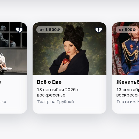
от 1 800 ₽
от 500 ₽
е
Всё о Еве
Женить
13 сентября 2026 •
13 сентяб
воскресенье
воскресе
нко
Театр на Трубной
Театр им.