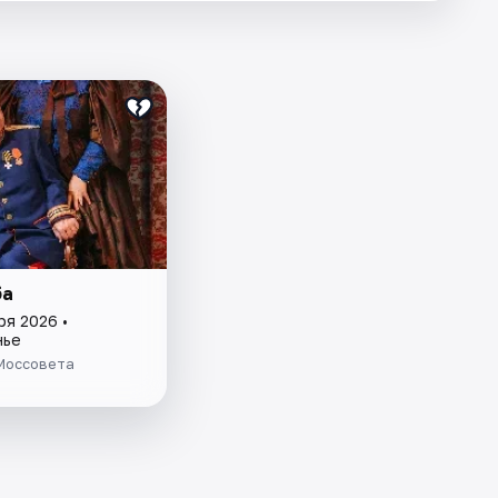
ба
ря 2026 •
нье
 Моссовета