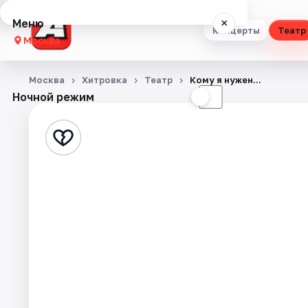
Меню
×
Концерты
Театр
Москва
Концерты
Москва
Хитровка
Театр
Кому я нужен...
Ночной режим
☀
☾
Театр
Стендап
Выставки
Квесты
Экскурсии
Спорт
События