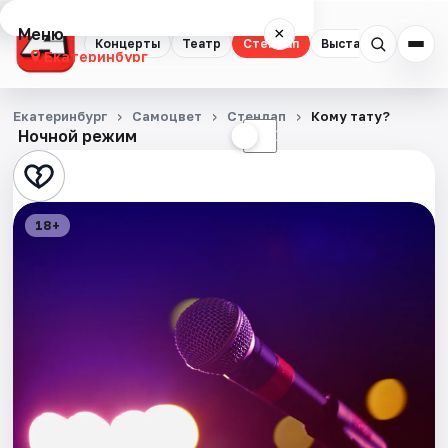
Меню
×
Концерты
Театр
Стендап
Выставки
Квест
Екатеринбург
Концерты
Екатеринбург
Самоцвет
Стендап
Кому тату?
Ночной режим
☀
☾
Театр
Стендап
18+
Выставки
Квесты
Экскурсии
Спорт
События