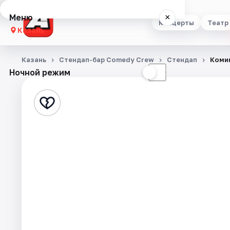
Меню
×
Концерты
Театр
Казань
Концерты
Казань
Стендап-бар Comedy Crew
Стендап
Комик
Ночной режим
☀
☾
Театр
Стендап
Выставки
Квесты
Экскурсии
Спорт
События