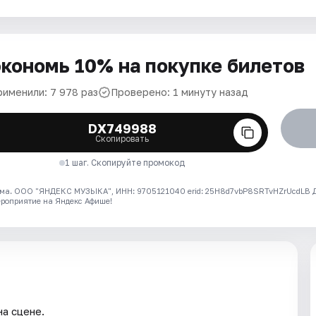
кономь 10% на покупке билетов
рименили: 7 978 раз
Проверено: 1 минуту назад
DX749988
Скопировать
1 шаг. Скопируйте промокод
ма. ООО "ЯНДЕКС МУЗЫКА", ИНН: 9705121040 erid: 25H8d7vbP8SRTvHZrUcdLB
ероприятие на Яндекс Афише!
а сцене.