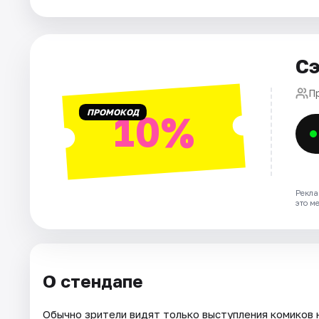
Города
Сэ
Площадки
П
Артисты
ПРОМОКОД
10%
Рейтинги
Рекла
это м
О стендапе
Обычно зрители видят только выступления комиков н