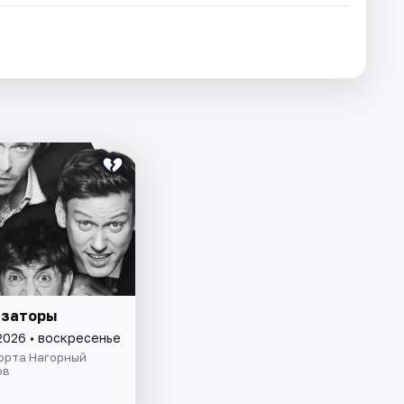
изаторы
2026 • воскресенье
орта Нагорный
ов