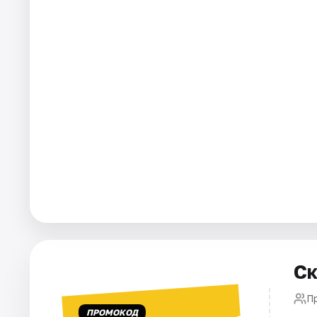
Города
Площадки
Артисты
Рейтинги
Ск
П
ПРОМОКОД