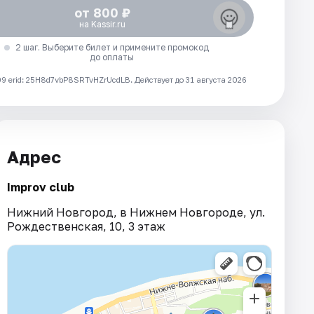
от 800 ₽
на Kassir.ru
2 шаг. Выберите билет и примените промокод
до оплаты
 erid: 25H8d7vbP8SRTvHZrUcdLB.
Действует до 31 августа 2026
Адрес
Improv club
Нижний Новгород, в Нижнем Новгороде, ул.
Рождественская, 10, 3 этаж