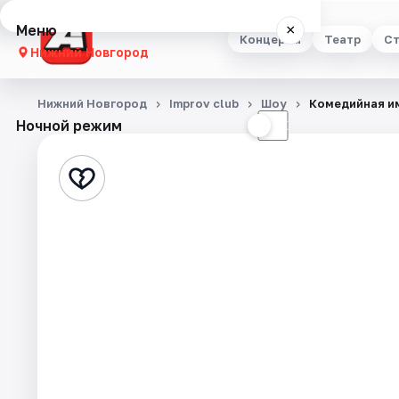
Меню
×
Концерты
Театр
Ст
Нижний Новгород
Концерты
Нижний Новгород
Improv club
Шоу
Комедийная и
Ночной режим
☀
☾
Театр
Стендап
Выставки
Квесты
Экскурсии
Спорт
События