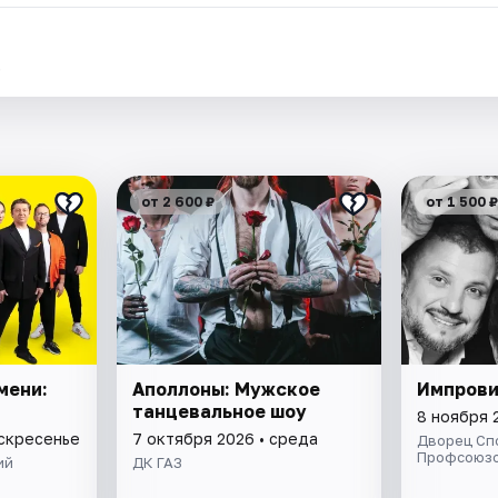
.
от 2 600 ₽
от 1 500 ₽
мени:
Аполлоны: Мужское
Импров
танцевальное шоу
8 ноября 
оскресенье
7 октября 2026 • среда
Дворец Сп
Профсоюз
ий
ДК ГАЗ