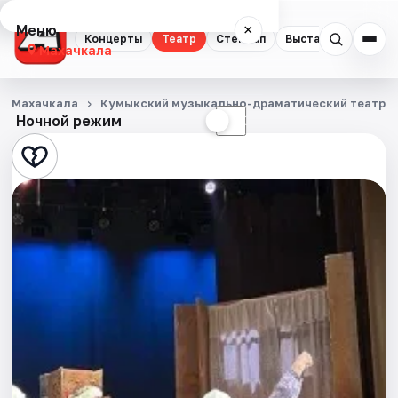
Меню
×
Концерты
Театр
Стендап
Выставки
Экску
Махачкала
Концерты
Махачкала
Кумыкский музыкально-драматический театр, 
Ночной режим
☀
☾
Театр
Стендап
Выставки
Экскурсии
Спорт
События