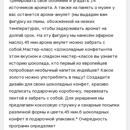
тренировать своё обоняние и угадать 14
источников аромата. А также на память о музее у
вас останется арома-амулет (мы выдадим вам
фигурку из глины, обожжённой на низких
температурах, чтобы задерживать аромат на
долгий срок. На эту фигурку мы нанесём эфирное
масло).45 мин.арома амулет можно забрать с
собой.Мастер-класс «Шоколадные конфеты»На
этом вкусном и сладком мастер-классе вы узнаете
историю шоколада, кто первый из европейцев
попробовал необычный напиток индейцев? Какое
золото можно употреблять в пищу? Создадите
дизайн для своих шоколадных конфет, красиво
подписать подарочную коробочку, перевязать
лентой и забрать с собой. Для украшения мы
предлагаем кокосовую стружку и сахарные посыпки
различной формы и цвета.45 мин.6 шоколадных
конфет в подарочной упаковке.* Очередность
программ определяет