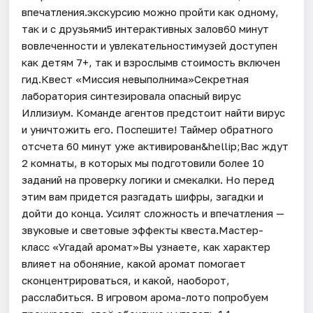
впечатления.экскурсию можно пройти как одному,
так и с друзьями5 интерактивных залов60 минут
вовлеченности и увлекательностимузей доступен
как детям 7+, так и взрослымв стоимость включен
гид.Квест «Миссия невыполнима»Секретная
лаборатория синтезировала опасный вирус
Иллизиум. Команде агентов предстоит найти вирус
и уничтожить его. Поспешите! Таймер обратного
отсчета 60 минут уже активирован&hellip;Вас ждут
2 комнаты, в которых мы подготовили более 10
заданий на проверку логики и смекалки. Но перед
этим вам придется разгадать шифры, загадки и
дойти до конца. Усилят сложность и впечатления —
звуковые и световые эффекты квеста.Мастер-
класс «Угадай аромат»Вы узнаете, как характер
влияет на обоняние, какой аромат помогает
сконцентрироваться, и какой, наоборот,
расслабиться. В игровом арома-лото попробуем