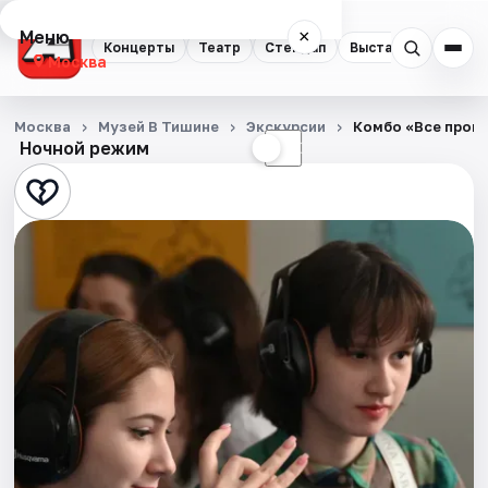
Меню
×
Концерты
Театр
Стендап
Выставки
Квест
Москва
Концерты
Москва
Музей В Тишине
Экскурсии
Комбо «Все прогр
Ночной режим
☀
☾
Театр
Стендап
Выставки
Квесты
Экскурсии
Спорт
События