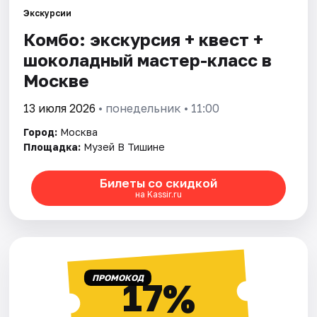
Экскурсии
Комбо: экскурсия + квест +
Города
шоколадный мастер-класс в
Площадки
Москве
Артисты
13 июля 2026
• понедельник • 11:00
Город:
Москва
Рейтинги
Площадка:
Музей В Тишине
Билеты со скидкой
на Kassir.ru
ПРОМОКОД
17%