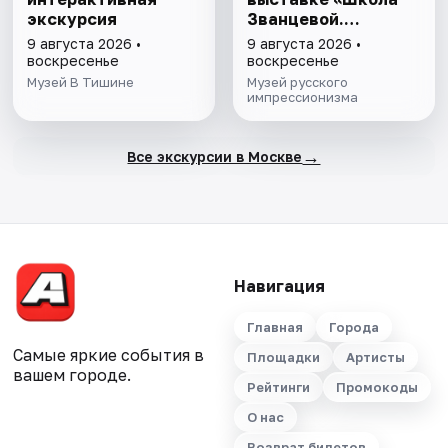
экскурсия
Званцевой.
Лаборатория
9 августа 2026 •
9 августа 2026 •
модернизма»
воскресенье
воскресенье
Музей В Тишине
Музей русского
импрессионизма
→
Все экскурсии в Москве
Навигация
Главная
Города
Самые яркие события в
Площадки
Артисты
вашем городе.
Рейтинги
Промокоды
О нас
Возврат билетов