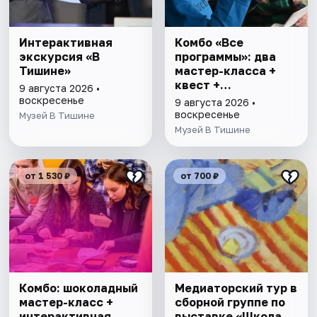
Интерактивная
Комбо «Все
экскурсия «В
программы»: два
Тишине»
мастер-класса +
квест +
9 августа 2026 •
интерактивная
воскресенье
9 августа 2026 •
экскурсия
воскресенье
Музей В Тишине
Музей В Тишине
от 1 530 ₽
от 700 ₽
Комбо: шоколадный
Медиаторский тур в
мастер-класс +
сборной группе по
интерактивная
выставке «Школа