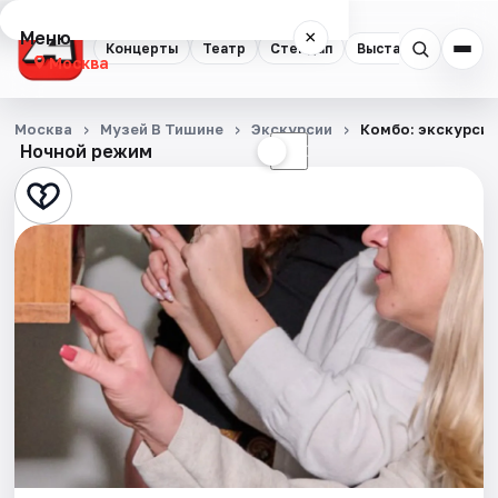
Меню
×
Концерты
Театр
Стендап
Выставки
Квест
Москва
Концерты
Москва
Музей В Тишине
Экскурсии
Комбо: экскурсия
Ночной режим
☀
☾
Театр
Стендап
Выставки
Квесты
Экскурсии
Спорт
События