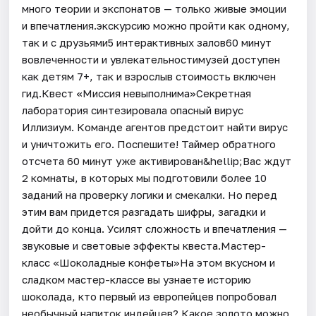
много теории и экспонатов — только живые эмоции
и впечатления.экскурсию можно пройти как одному,
так и с друзьями5 интерактивных залов60 минут
вовлеченности и увлекательностимузей доступен
как детям 7+, так и взрослыв стоимость включен
гид.Квест «Миссия невыполнима»Секретная
лаборатория синтезировала опасный вирус
Иллизиум. Команде агентов предстоит найти вирус
и уничтожить его. Поспешите! Таймер обратного
отсчета 60 минут уже активирован&hellip;Вас ждут
2 комнаты, в которых мы подготовили более 10
заданий на проверку логики и смекалки. Но перед
этим вам придется разгадать шифры, загадки и
дойти до конца. Усилят сложность и впечатления —
звуковые и световые эффекты квеста.Мастер-
класс «Шоколадные конфеты»На этом вкусном и
сладком мастер-классе вы узнаете историю
шоколада, кто первый из европейцев попробовал
необычный напиток индейцев? Какое золото можно