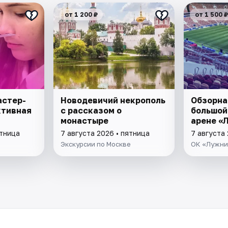
от 1 200 ₽
от 1 500 ₽
астер-
Новодевичий некрополь
Обзорна
ктивная
с рассказом о
большой
монастыре
арене «
ятница
7 августа 2026 • пятница
7 августа 
Экскурсии по Москве
ОК «Лужни