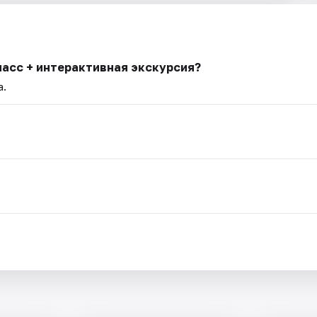
ласс + интерактивная экскурсия?
а.
.