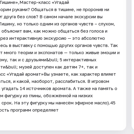
 Тишине»,Мастер-класс «Угадай
орим руками? Общаться в тишине, не проронив ни
г друга без слов? В самом начале экскурсии вы
ишину, но только одним из органов чувств – слухом,
н объяснит вам, как можно общаться без голоса и
ерез интерактивную экскурсию — это абсолютно
есь в выставку с помощью других органов чувств. Так
ет много теории и экспонатов — только живые эмоции и
му, так и с друзьями&bull; 5 интерактивных
ти&bull; музей доступен как детям 7+, так и
сс «Угадай аромат»Вы узнаете, как характер влияет
ться, и какой, наоборот, расслабиться. В игровом
угадать 14 источников аромата. А также на память о
м фигурку из глины, обожжённой на низких
срок. На эту фигурку мы нанесём эфирное масло).45
ность программ определяет