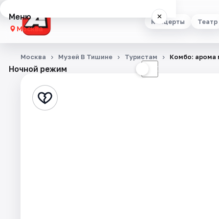
Меню
×
Концерты
Театр
Москва
Концерты
Москва
Музей В Тишине
Туристам
Комбо: арома 
Ночной режим
☀
☾
Театр
Стендап
Выставки
Квесты
Экскурсии
Спорт
События