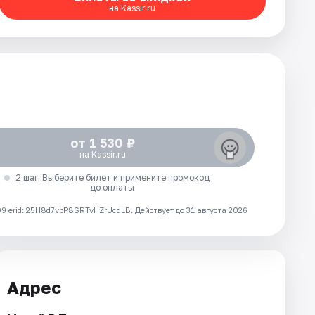
на Kassir.ru
от 1 530 ₽
на Kassir.ru
2 шаг. Выберите билет и примените промокод
до оплаты
 erid: 25H8d7vbP8SRTvHZrUcdLB.
Действует до 31 августа 2026
Адрес