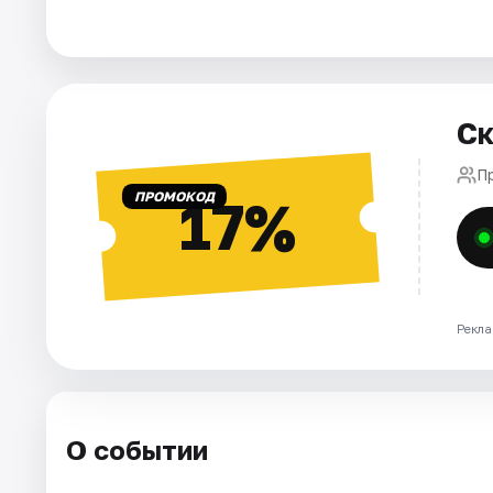
Города
Площадки
Ск
Артисты
П
ПРОМОКОД
17%
Рейтинги
Рекла
О событии