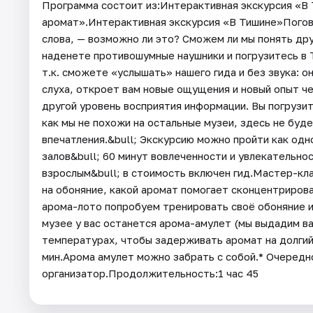
Программа состоит из:Интерактивная экскурсия «В
аромат».Интерактивная экскурсия «В Тишине»Погов
слова, — возможно ли это? Сможем ли мы понять дру
наденете противошумные наушники и погрузитесь в Т
т.к. сможете «услышать» нашего гида и без звука: о
слуха, откроет вам новые ощущения и новый опыт ч
другой уровень восприятия информации. Вы погрузит
как мы не похожи на остальные музеи, здесь не буд
впечатления.&bull; Экскурсию можно пройти как одно
залов&bull; 60 минут вовлеченности и увлекательнос
взрослым&bull; в стоимость включен гид.Мастер-кла
на обоняние, какой аромат помогает сконцентрирова
арома-лото попробуем тренировать своё обоняние и 
музее у вас останется арома-амулет (мы выдадим ва
температурах, чтобы задерживать аромат на долгий 
мин.Арома амулет можно забрать с собой.* Очеред
организатор.Продолжительность:1 час 45