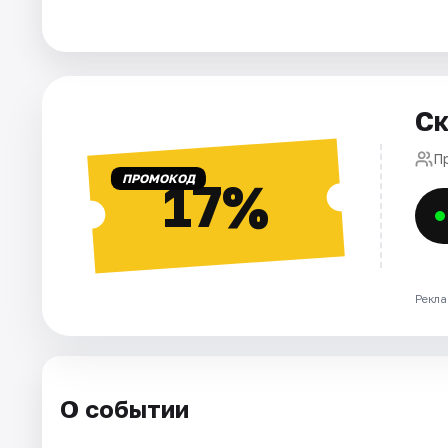
Города
Площадки
Ск
Артисты
П
ПРОМОКОД
17%
Рейтинги
Рекла
О событии