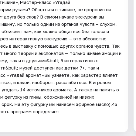
 Тишине»,Мастер-класс «Угадай
орим руками? Общаться в тишине, не проронив ни
г друга без слов? В самом начале экскурсии вы
ишину, но только одним из органов чувств – слухом,
н объяснит вам, как можно общаться без голоса и
ерез интерактивную экскурсию — это абсолютно
есь в выставку с помощью других органов чувств. Так
ет много теории и экспонатов — только живые эмоции и
му, так и с друзьями&bull; 5 интерактивных
ти&bull; музей доступен как детям 7+, так и
сс «Угадай аромат»Вы узнаете, как характер влияет
ться, и какой, наоборот, расслабиться. В игровом
угадать 14 источников аромата. А также на память о
м фигурку из глины, обожжённой на низких
срок. На эту фигурку мы нанесём эфирное масло).45
ность программ определяет