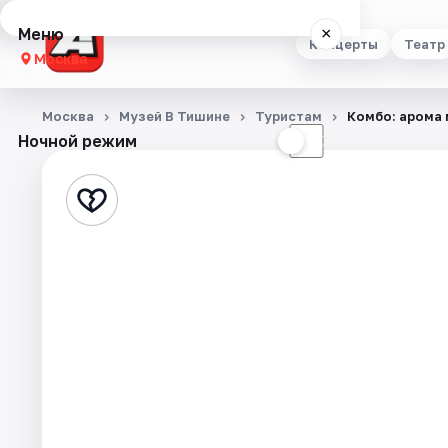
Меню
×
Концерты
Театр
Москва
Концерты
Москва
Музей В Тишине
Туристам
Комбо: арома 
Ночной режим
☀
☾
Театр
Стендап
Выставки
Квесты
Экскурсии
Спорт
События