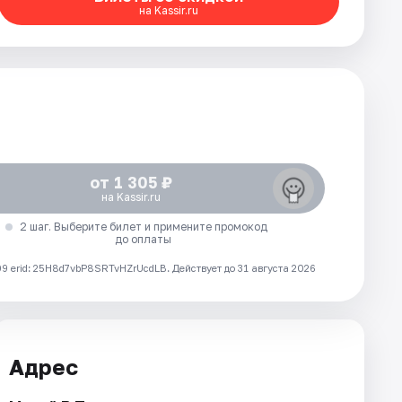
на Kassir.ru
от 1 305 ₽
на Kassir.ru
2 шаг. Выберите билет и примените промокод
до оплаты
 erid: 25H8d7vbP8SRTvHZrUcdLB.
Действует до 31 августа 2026
Адрес