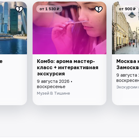
от 1 530 ₽
от 900 ₽
е
Комбо: арома мастер-
Москва 
класс + интерактивная
Замоскв
экскурсия
9 августа 
воскресе
9 августа 2026 •
воскресенье
Экскурсии 
Музей В Тишине