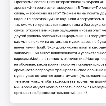
Программа состоит из:Интерактивная экскурсия «В
аромат».Интерактивная экскурсия «В Тишине»Погов
слова, — возможно ли это? Сможем ли мы понять дру
наденете противошумные наушники и погрузитесь в Т
т.к. сможете «услышать» нашего гида и без звука: о
слуха, откроет вам новые ощущения и новый опыт ч
другой уровень восприятия информации. Вы погрузит
как мы не похожи на остальные музеи, здесь не буд
впечатления.&bull; Экскурсию можно пройти как одно
залов&bull; 60 минут вовлеченности и увлекательнос
взрослым&bull; в стоимость включен гид.Мастер-кла
на обоняние, какой аромат помогает сконцентрирова
арома-лото попробуем тренировать своё обоняние и 
музее у вас останется арома-амулет (мы выдадим ва
температурах, чтобы задерживать аромат на долгий 
мин.Арома амулет можно забрать с собой.* Очеред
организатор.Продолжительность:1 час 45