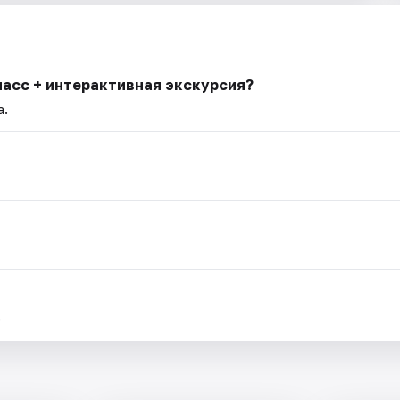
ласс + интерактивная экскурсия?
а.
.