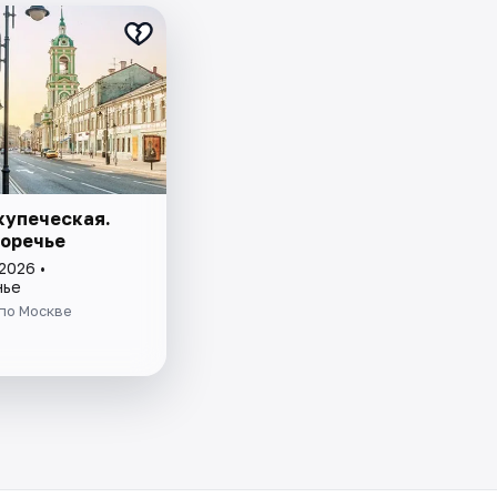
купеческая.
оречье
2026 •
нье
по Москве