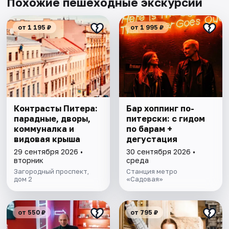
Похожие пешеходные экскурсии
от 1 195 ₽
от 1 995 ₽
Контрасты Питера:
Бар хоппинг по-
парадные, дворы,
питерски: с гидом
коммуналка и
по барам +
видовая крыша
дегустация
29 сентября 2026 •
30 сентября 2026 •
вторник
среда
Загородный проспект,
Станция метро
дом 2
«Садовая»
от 550 ₽
от 795 ₽