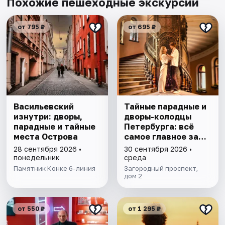
Похожие пешеходные экскурсии
от 795 ₽
от 695 ₽
Васильевский
Тайные парадные и
изнутри: дворы,
дворы-колодцы
парадные и тайные
Петербурга: всё
места Острова
самое главное за
1,5 часа
28 сентября 2026 •
30 сентября 2026 •
понедельник
среда
Памятник Конке 6-линия
Загородный проспект,
дом 2
от 550 ₽
от 1 295 ₽